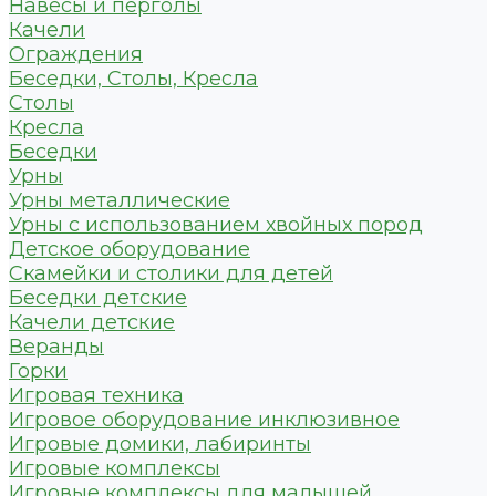
Навесы и перголы
Качели
Ограждения
Беседки, Столы, Кресла
Столы
Кресла
Беседки
Урны
Урны металлические
Урны с использованием хвойных пород
Детское оборудование
Скамейки и столики для детей
Беседки детские
Качели детские
Веранды
Горки
Игровая техника
Игровое оборудование инклюзивное
Игровые домики, лабиринты
Игровые комплексы
Игровые комплексы для малышей