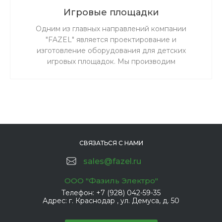
Игровые площадки
Одним из главных направлений компании
"FAZEL" является проектирование и
изготовление оборудования для детских
игровых площадок. Мы производим
специализированное, максимально надежное и
безопасное детское игровое оборудование для
детских площадок, садов, парков, зон отдыха и
частных территорий. Наша продукция прошла
добровольную сертификацию в федеральном
агентстве по техническому регулированию и
метрологии. Сертификат соответствия можно
СВЯЗАТЬСЯ С НАМИ
посмотреть ниже.
sales@fazel.ru
ООО "Фазиль Электро"
Телефон:
+7 (928) 042-59-35
Адрес:
г. Краснодар , ул. Демуса, д. 50