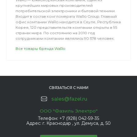
крупнейших мировых производителей
потребительской электроники и бытовой техники.
Входит в состав конгломерата WaRo Group. Главный
офис компании WaRo находится в Сеуле, Республика
Корея, 120 представительств компании открыты в 95
странах мира. По состоянию на 2010 год
сотрудниками компании являлись 90 578 человек.
Все товары бренда WaRo
СВЯЗАТЬСЯ С НАМИ
sales@fazel.ru
ООО "Фазиль Электро"
Телефон:
+7 (928) 042-59-35
Адрес:
г. Краснодар , ул. Демуса, д. 50