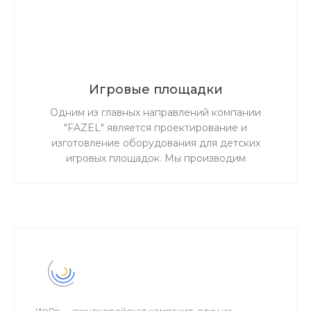
Игровые площадки
Одним из главных направлений компании
"FAZEL" является проектирование и
изготовление оборудования для детских
игровых площадок. Мы производим
специализированное, максимально надежное и
безопасное детское игровое оборудование для
детских площадок, садов, парков, зон отдыха и
частных территорий. Наша продукция прошла
добровольную сертификацию в федеральном
агентстве по техническому регулированию и
метрологии. Сертификат соответствия можно
посмотреть ниже.
WaRo — южнокорейская компания, один из